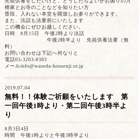
先祖供養をしたいけど、どうしたらよいかお困りの方
檀家とお寺のことなどを知りたい方
普段、入れない本堂を開放しお参りができます。
また、法話も法要前にいたします
この機会にぜひお越しください。
日時 8月15日 午後2時より法話
午後2時半より 先祖供養法要（無
料）
お問い合わせは下記へ何なりと
電話03-3203-8383
メールinfo@waseda-housenji.or.jp
2019.07.04
無料！！体験ご祈願をいたします 第
一回午後1時より・第二回午後3時半よ
り
8月3日4日
時間 午後1時よりと午後3時半より