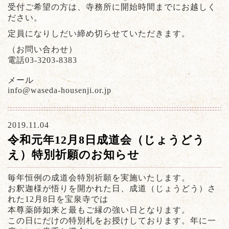
受付ご希望の方は、寺務所に開始時間までにお越しく
ださい。
定員になりしだい締め切らせていただきます。
（お問い合わせ）
電話03-3203-8383
メール
info@waseda-housenji.or.jp
2019.11.04
令和元年12月8日成道会（じょうどう
え）特別祈願のお知らせ
毎年恒例の成道会特別祈願を実施いたします。
お釈迦様が悟りを開かれた日、成道（じょうどう）さ
れた12月8日を宝泉寺では
本尊薬師如来と最もご縁の強い日となります。
この日にだけの特別札をお授けしております。年に一