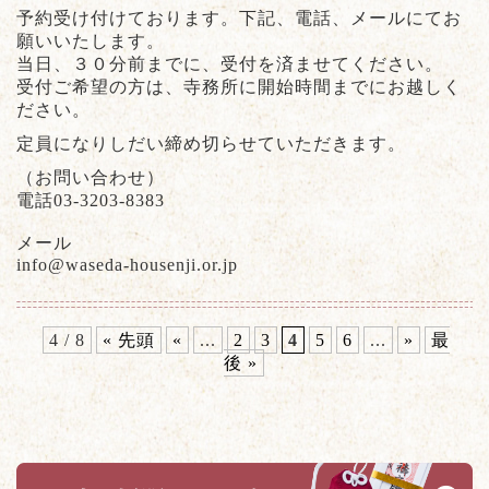
予約受け付けております。下記、電話、メールにてお
願いいたします。
当日、３０分前までに、受付を済ませてください。
受付ご希望の方は、寺務所に開始時間までにお越しく
ださい。
定員になりしだい締め切らせていただきます。
（お問い合わせ）
電話03-3203-8383
メール
info@waseda-housenji.or.jp
4 / 8
« 先頭
«
...
2
3
4
5
6
...
»
最
後 »