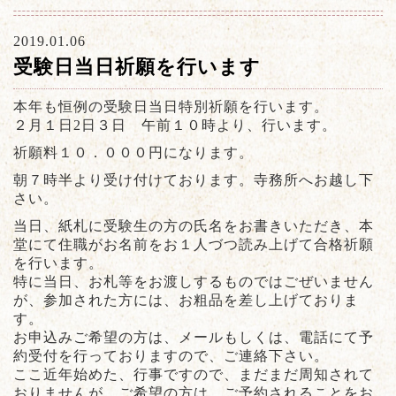
2019.01.06
受験日当日祈願を行います
本年も恒例の受験日当日特別祈願を行います。
２月１日2日３日 午前１０時より、行います。
祈願料１０．０００円になります。
朝７時半より受け付けております。寺務所へお越し下
さい。
当日、紙札に受験生の方の氏名をお書きいただき、本
堂にて住職がお名前をお１人づつ読み上げて合格祈願
を行います。
特に当日、お札等をお渡しするものではごぜいません
が、参加された方には、お粗品を差し上げておりま
す。
お申込みご希望の方は、メールもしくは、電話にて予
約受付を行っておりますので、ご連絡下さい。
ここ近年始めた、行事ですので、まだまだ周知されて
おりませんが、ご希望の方は、ご予約されることをお