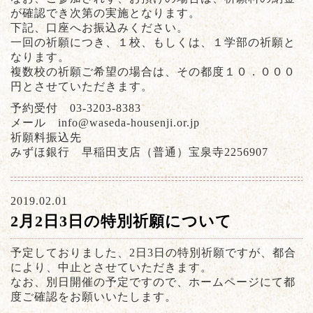
が確認でき次第の実施となります。
下記、口座へお振込みください。
一回の祈願につき、１校、もしくは、１学部の祈願と
なります。
複数校の祈願ご希望の場合は、その都度１０．０００
円とさせていただきます。
予約受付 03-3203-8383
メール info@waseda-housenji.or.jp
祈願料振込先
みずほ銀行 早稲田支店（普通）宝泉寺2256907
2019.02.01
2月2日3日の特別祈願について
予定しておりました、2日3日の特別祈願ですが、都合
により、中止とさせていただきます。
なお、別日開催の予定ですので、ホームページにて都
度ご確認をお願いいたします。