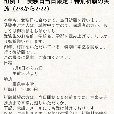
恒例！ 受験日当日限定！特別祈願の実
施（2/8から2/22）
本年も、受験日に合わせて、当日祈願を行います。
受験生ご本人は、試験中ですので、保護者の方か、も
しくは御祈願をお預かりし、
受験生のお名前、学校名、学部を読み上げて、しっか
り御祈願いたします。
例年、好評をいただいている、特別に本堂を開放し、
行う御祈願です。
この機会に是非、ご参加ください。
日程
2月8日から22日
午前10時より
場所
宝泉寺本堂
祈願料 10.000円
祈願希望の方は、当日開始１０分前までに、宝泉寺寺
務所まで直接お越しいただくか、
下記、電話、メールにても受け付けております。
なお、ご参加されず、お預けの場合は、祈願料の納金