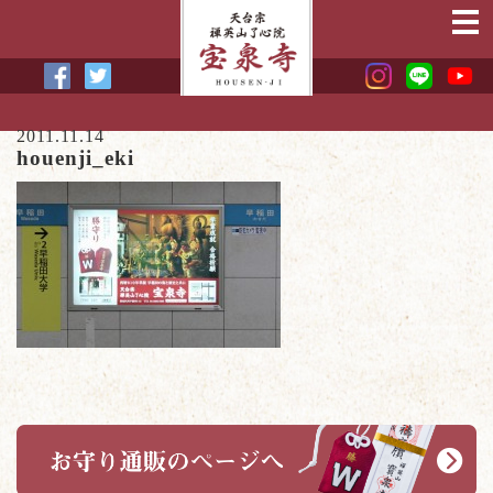
2011.11.14
houenji_eki